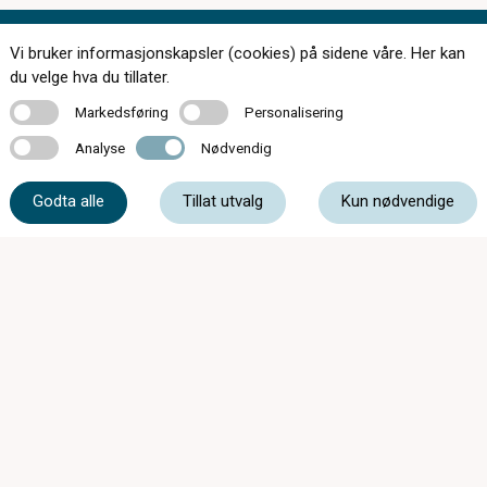
Vi bruker informasjonskapsler (cookies) på sidene våre. Her kan
Kontakt oss
du velge hva du tillater.
Markedsføring
Personalisering
Markedsføring
Personalisering
Analyse
Nødvendig
Analyse
Nødvendig
51 85 80 80
Godta alle
Tillat utvalg
Kun nødvendige
mail@synsenteret.no
Kirkegata 26, 4006 Stavanger
Mandag - Onsdag
08:30 - 18:00