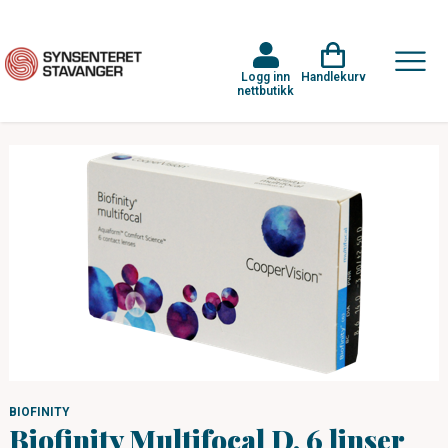
Logg inn
Handlekurv
nettbutikk
BIOFINITY
Biofinity Multifocal D, 6 linser